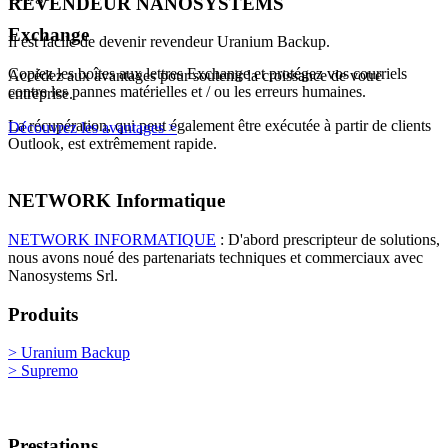
REVENDEUR NANOSYSTEMS
Exchange
Il est facile de devenir revendeur Uranium Backup.
Copiez les boîtes aux lettres Exchange et protégez vos courriels
Accédez aux avantages pour soutenir la croissance de votre
contre les pannes matérielles et / ou les erreurs humaines.
entreprise.
La récupération, qui peut également être exécutée à partir de clients
Découvrez les avantages >
Outlook, est extrêmement rapide.
NETWORK Informatique
NETWORK INFORMATIQUE
: D'abord prescripteur de solutions,
nous avons noué des partenariats techniques et commerciaux avec
Nanosystems Srl.
Produits
> Uranium Backup
> Supremo
Prestations