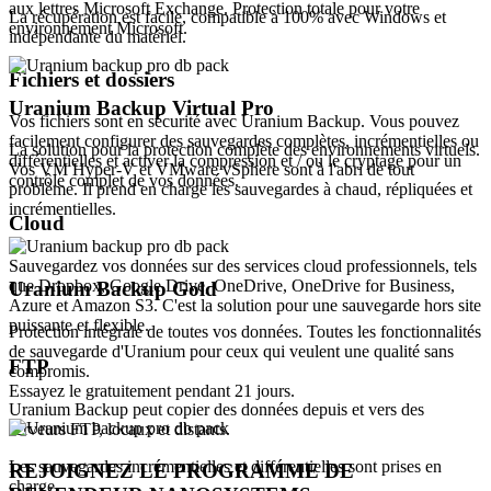
aux lettres Microsoft Exchange. Protection totale pour votre
La récupération est facile, compatible à 100% avec Windows et
environnement Microsoft.
indépendante du matériel.
Fichiers et dossiers
Uranium Backup Virtual Pro
Vos fichiers sont en sécurité avec Uranium Backup. Vous pouvez
facilement configurer des sauvegardes complètes, incrémentielles ou
La solution pour la protection complète des environnements virtuels.
différentielles et activer la compression et / ou le cryptage pour un
Vos VM Hyper-V et VMware vSphere sont à l'abri de tout
contrôle complet de vos données.
problème. Il prend en charge les sauvegardes à chaud, répliquées et
incrémentielles.
Cloud
Sauvegardez vos données sur des services cloud professionnels, tels
que Dropbox, Google Drive, OneDrive, OneDrive for Business,
Uranium Backup Gold
Azure et Amazon S3. C'est la solution pour une sauvegarde hors site
puissante et flexible.
Protection intégrale de toutes vos données. Toutes les fonctionnalités
de sauvegarde d'Uranium pour ceux qui veulent une qualité sans
FTP
compromis.
Essayez le gratuitement pendant 21 jours.
Uranium Backup peut copier des données depuis et vers des
serveurs FTP, locaux et distants.
Les sauvegardes incrémentielles et différentielles sont prises en
REJOIGNEZ LE PROGRAMME DE
charge.